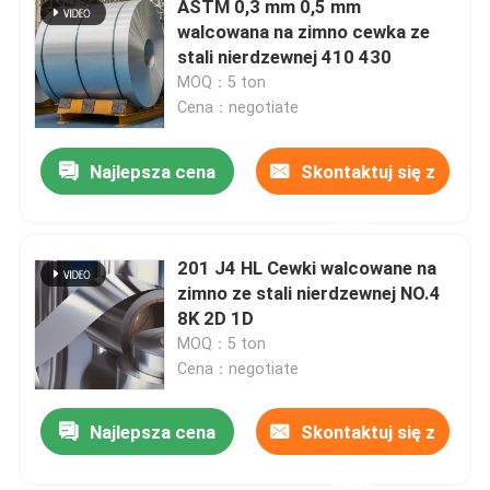
ASTM 0,3 mm 0,5 mm
walcowana na zimno cewka ze
Płyta z blachy miedzianej
stali nierdzewnej 410 430
MOQ：5 ton
Cena：negotiate
Płyta ze stali nierdzewnej 430
Najlepsza cena
Skontaktuj się z
nami
201 J4 HL Cewki walcowane na
zimno ze stali nierdzewnej NO.4
8K 2D 1D
MOQ：5 ton
Cena：negotiate
Najlepsza cena
Skontaktuj się z
nami