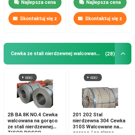
Najlepsza cena
Najlepsza cena
Skontaktuj się z
Skontaktuj się z
nami
nami
Cewka ze stali nierdzewnej walcowanej na gorąco
(28)
2B BA 8K NO.4 Cewka
201 202 Stal
walcowana na gorąco
nierdzewna 304 Cewka
ze stali nierdzewnej
310S Walcowane na
TISCO POSCO
gorąco / na zimno