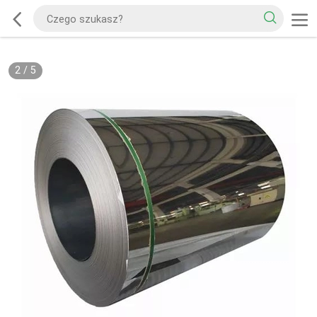
2
/
5