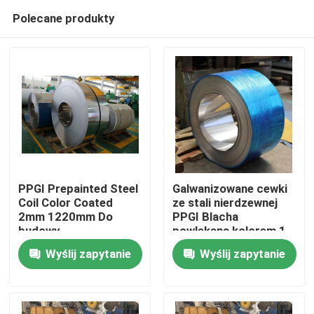
Polecane produkty
PPGI Prepainted Steel
Galwanizowane cewki
Coil Color Coated
ze stali nierdzewnej
2mm 1220mm Do
PPGI Blacha
Dom
budowy
powlekana kolorem 1
mm do metalowych
Wyślij zapytanie
Wyślij zapytanie
pokryć dachowych
O nas
Łączność